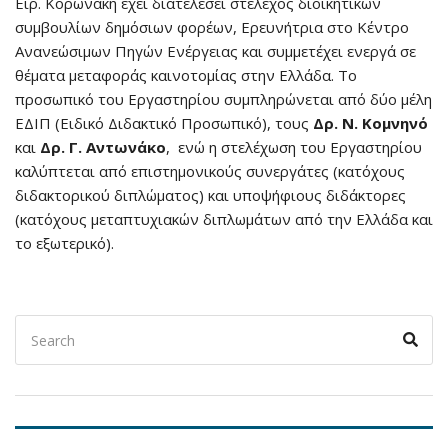
Ειρ. Κορωνάκη έχει διατελέσει στέλεχος διοικητικών
συμβουλίων δημόσιων φορέων, Ερευνήτρια στο Κέντρο
Ανανεώσιμων Πηγών Ενέργειας και συμμετέχει ενεργά σε
θέματα μεταφοράς καινοτομίας στην Ελλάδα. Το
προσωπικό του Εργαστηρίου συμπληρώνεται από δύο μέλη
ΕΔΙΠ (Ειδικό Διδακτικό Προσωπικό), τους
Δρ. Ν. Κομνηνό
και
Δρ. Γ. Αντωνάκο
, ενώ η στελέχωση του Εργαστηρίου
καλύπτεται από επιστημονικούς συνεργάτες (κατόχους
διδακτορικού διπλώματος) και υποψήφιους διδάκτορες
(κατόχους μεταπτυχιακών διπλωμάτων από την Ελλάδα και
το εξωτερικό).
Search
Sear
for: